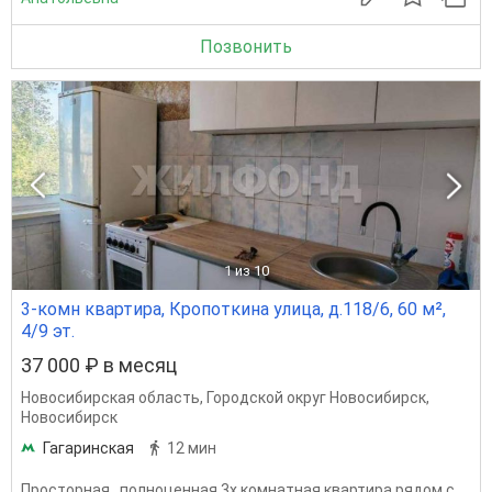
Позвонить
1
из 10
3-комн квартира, Кропоткина улица, д.118/6, 60 м²,
4/9 эт.
37 000 ₽ в месяц
Новосибирская область
,
Городской округ Новосибирск
,
Новосибирск
Гагаринская
12 мин
Просторная , полноценная 3х комнатная квартира рядом с