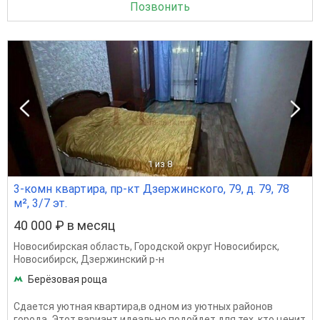
Позвонить
1
из 8
3-комн квартира, пр-кт Дзержинского, 79, д. 79, 78
м², 3/7 эт.
40 000 ₽ в месяц
Новосибирская область
,
Городской округ Новосибирск
,
Новосибирск
,
Дзержинский р-н
Берёзовая роща
Сдается уютная квартира,в одном из уютных районов
города. Этот вариант идеально подойдет для тех, кто ценит