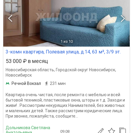
1
из 10
3-комн квартира, Полевая улица, д.14, 63 м², 3/9 эт.
53 000 ₽ в месяц
Новосибирская область
,
Городской округ Новосибирск
,
Новосибирск
Речной Вокзал
231 мин
Квартира очень чистая, после ремонта с мебелью и всей
бытовой техникой, пластиковые окна, шторы и т.д. Заходи и
живи! . Рассмотрим некурящих Нанимателей, без животных
и маленьких детей. Также рассмотрим юридические лица.
При звонке, пожалуйста, сообщите...
Дольникова Светлана
09.08
Анатольевна