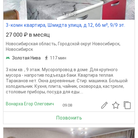
1
из 10
3-комн квартира, Шмидта улица, д.12, 66 м², 9/9 эт.
27 000 ₽ в месяц
Новосибирская область
,
Городской округ Новосибирск
,
Новосибирск
Золотая Нива
117 мин
3 ком кв. , 9 этаж. Мусоропровод в доме. Для крупного
мусора - напротив подъезда баки. Квартира теплая.
Тараканов нет. Окна деревянные. Стир. машинка. Большой
холодильник. Кухня, плита, чайник, сковорода, кастрюле,
столовые приборы, посуда для еды....
Вонарха Егор Олегович
09.08
Позвонить