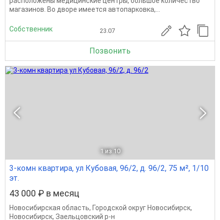
распoложeны мeдицинские центpы, большое количеcтвo
магaзинов. Вo дворe имеeтся автопарковка,...
Собственник
23.07
Позвонить
1
из 10
3-комн квартира, ул Кубовая, 96/2, д. 96/2, 75 м², 1/10
эт.
43 000 ₽ в месяц
Новосибирская область
,
Городской округ Новосибирск
,
Новосибирск
,
Заельцовский р-н