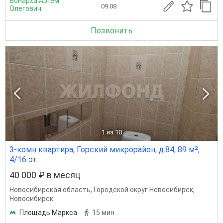
Вонарха Артем
09.08
Олегович
Позвонить
1
из 10
3-комн квартира, Горский микрорайон, д.84, 89 м²,
4/16 эт.
40 000 ₽ в месяц
Новосибирская область
,
Городской округ Новосибирск
,
Новосибирск
Площадь Маркса
15 мин