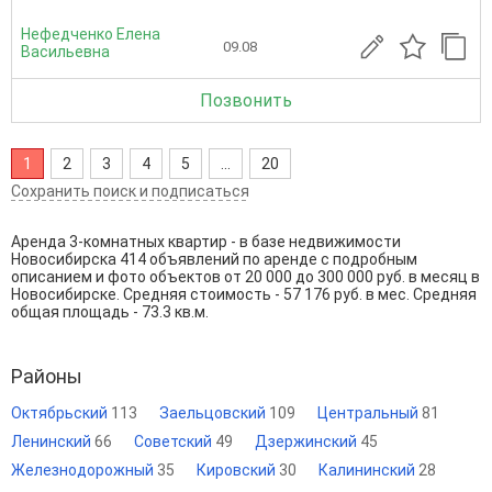
Нефедченко Елена
09.08
Васильевна
Позвонить
1
2
3
4
5
...
20
Сохранить поиск и подписаться
Аренда 3-комнатных квартир - в базе недвижимости
Новосибирска 414 объявлений по аренде с подробным
описанием и фото объектов от
20 000
до
300 000
руб. в месяц в
Новосибирске. Средняя стоимость - 57 176 руб. в мес. Средняя
общая площадь - 73.3 кв.м.
Районы
Октябрьский
113
Заельцовский
109
Центральный
81
Ленинский
66
Советский
49
Дзержинский
45
Железнодорожный
35
Кировский
30
Калининский
28