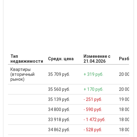
Тип
Изменение с
Средн. цена
Разброс
недвижимости
21.04.2026
Квартиры
(вторичный
35 709 руб.
+ 319 руб.
20 000 ..
рынок)
35 560 руб.
+ 170 руб.
20 000 ..
35 139 руб.
- 251 руб.
19 000 ..
34 800 руб.
- 590 руб.
18 000 ..
33 918 руб.
- 1 472 руб.
18 000 ..
34 862 руб.
- 528 руб.
18 000 ..