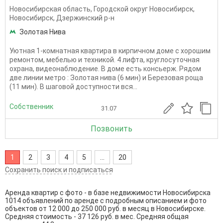
Новосибирская область
,
Городской округ Новосибирск
,
Новосибирск
,
Дзержинский р-н
Золотая Нива
Уютная 1-комнатная квартира в кирпичном доме с хорошим
ремонтом, мебелью и техникой. 4 лифта, круглосуточная
охрана, видеонаблюдение. В доме есть консьерж. Рядом
две линии метро : Золотая нива (6 мин) и Березовая роща
(11 мин). В шаговой доступности вся...
Собственник
31.07
Позвонить
1
2
3
4
5
...
20
Сохранить поиск и подписаться
Аренда квартир с фото - в базе недвижимости Новосибирска
1014 объявлений по аренде с подробным описанием и фото
объектов от
12 000
до
250 000
руб. в месяц в Новосибирске.
Средняя стоимость - 37 126 руб. в мес. Средняя общая