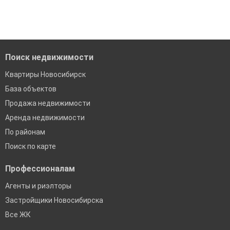
Удобный поиск, есть подписка на новые объявления
Помогаем с подбором выгодных ипотечных программ в
банках в Новосибирске
Поиск недвижимости
Квартиры Новосибирск
База объектов
Продажа недвижимости
Аренда недвижимости
По районам
Поиск по карте
Профессионалам
Агенты и риэлторы
Застройщики Новосибирска
Все ЖК