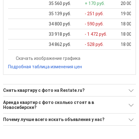
35 560 руб.
+ 170 руб.
20 000 ..
35 139 руб.
- 251 руб.
19 000 ..
34 800 руб.
- 590 руб.
18 000 ..
33 918 руб.
- 1 472 руб.
18 000 ..
34 862 руб.
- 528 руб.
18 000 ..
Скачать изображение графика
Подробная таблица изменения цен
Снять квартиру с фото на Restate.ru?
Ищите, как Снять квартиру с фото?
Аренда квартир с фото сколько стоят в в
Новосибирске?
1014 актуальных и проверенных объявлений
Минимальная цена: 12 000 Р. Максимальная цена: 250 000 Р;
Воспользуйтесь нашим поиском по новостройкам, для
Почему лучше всего искать объявления у нас?
Средняя: 37 126 Р
подбора подходящего вам варианта
Все объявления проверены и проходят строгую
Средняя площадь: 44.8 кв.м.
'Сохраните результаты поиска и возвращайтесь к нему,
модерацию
когда это будет нужно'