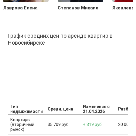
Лаврова Елена
Степанов Михаил
Яковлева
График средних цен по аренде квартир в
Новосибирске
Тип
Изменение с
Средн. цена
Разброс
недвижимости
21.04.2026
Квартиры
(вторичный
35 709 руб.
+ 319 руб.
20 000 ..
рынок)