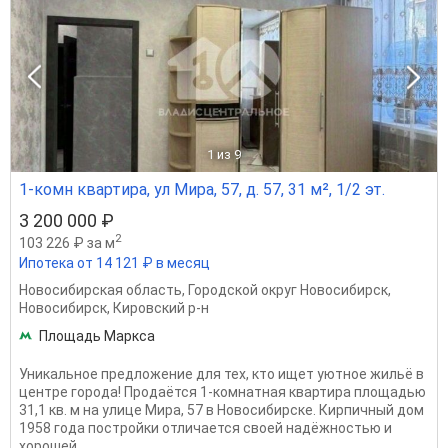
1
из 9
1-комн квартира, ул Мира, 57, д. 57, 31 м², 1/2 эт.
3 200 000 ₽
2
103 226 ₽ за м
Ипотека от 14 121 ₽ в месяц
Новосибирская область
,
Городской округ Новосибирск
,
Новосибирск
,
Кировский р-н
Площадь Маркса
Уникальное предложение для тех, кто ищет уютное жильё в
центре города! Продаётся 1-комнатная квартира площадью
31,1 кв. м на улице Мира, 57 в Новосибирске. Кирпичный дом
1958 года постройки отличается своей надёжностью и
хорошей...