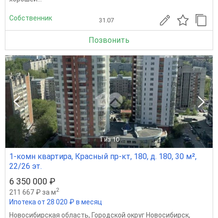
Собственник
31.07
Позвонить
1
из 10
1-комн квартира, Красный пр-кт, 180, д. 180, 30 м²,
22/26 эт.
6 350 000 ₽
2
211 667 ₽ за м
Ипотека от 28 020 ₽ в месяц
Новосибирская область
,
Городской округ Новосибирск
,