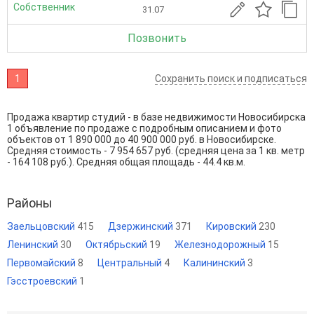
Собственник
31.07
Позвонить
1
Сохранить поиск и подписаться
Продажа квартир студий - в базе недвижимости Новосибирска
1 объявление по продаже с подробным описанием и фото
объектов от
1 890 000
до
40 900 000
руб. в Новосибирске.
Средняя стоимость - 7 954 657 руб. (средняя цена за 1 кв. метр
- 164 108 руб.). Средняя общая площадь - 44.4 кв.м.
Районы
Заельцовский
415
Дзержинский
371
Кировский
230
Ленинский
30
Октябрьский
19
Железнодорожный
15
Первомайский
8
Центральный
4
Калининский
3
Гэсстроевский
1