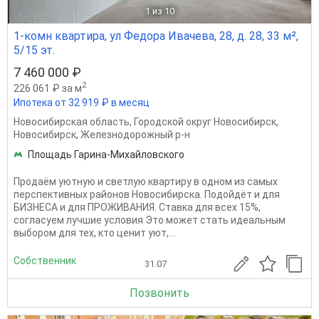
1
из 10
1-комн квартира, ул Федора Ивачева, 28, д. 28, 33 м²,
5/15 эт.
7 460 000 ₽
2
226 061 ₽ за м
Ипотека от 32 919 ₽ в месяц
Новосибирская область
,
Городской округ Новосибирск
,
Новосибирск
,
Железнодорожный р-н
Площадь Гарина-Михайловского
Продаём уютную и светлую квартиру в одном из самых
перспективных районов Hoвoсибиpcкa. Подойдёт и для
БИЗНEСА и для ПРОЖИВAНИЯ. Ставка для всех 15%,
согласуем лучшие условия Это может стать идеальным
выбором для тех, кто ценит уют,...
Собственник
31.07
Позвонить