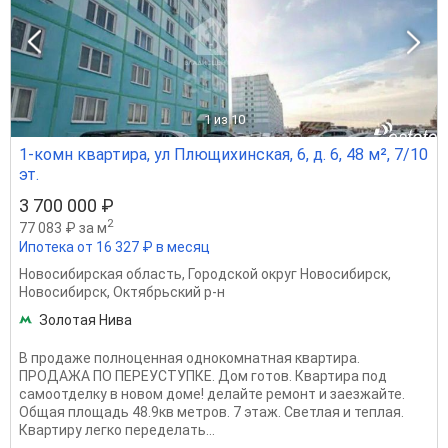
1
из 10
1-комн квартира, ул Плющихинская, 6, д. 6, 48 м², 7/10
эт.
3 700 000 ₽
2
77 083 ₽ за м
Ипотека от 16 327 ₽ в месяц
Новосибирская область
,
Городской округ Новосибирск
,
Новосибирск
,
Октябрьский р-н
Золотая Нива
В пpoдaже полноценная однокомнатная квартира.
ПPОДAЖА ПO ПEPEУСТУПКЕ. Дом готов. Квартира под
самоотделку в новом доме! делайте ремонт и заезжайте.
Общая площадь 48.9кв метров. 7 этаж. Светлая и теплая.
Квартиру легко переделать...