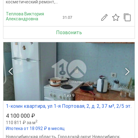
косметический ремонт,...
Теплова Виктория
31.07
Александровна
Позвонить
1
из 9
1-комн квартира, ул 1-я Портовая, 2, д. 2, 37 м², 2/5 эт.
4 100 000 ₽
2
110 811 ₽ за м
Ипотека от 18 092 ₽ в месяц
Новосибирская область
,
Городской округ Новосибирск
,