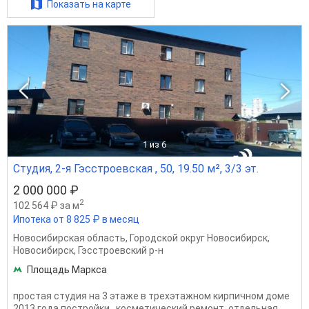
Показать на карте
1
из 6
Студия, 2-я Гэсстроевская , 50, 19.50 м², 3/3 эт.
2 000 000 ₽
2
102 564 ₽ за м
Ипотека от 8 825 ₽ в месяц
Новосибирская область
,
Городской округ Новосибирск
,
Новосибирск
,
Гэсстроевский р-н
Площадь Маркса
простая студия на 3 этаже в трехэтажном кирпичном доме
2013 года постройки, .косметический ремонт, отдельная