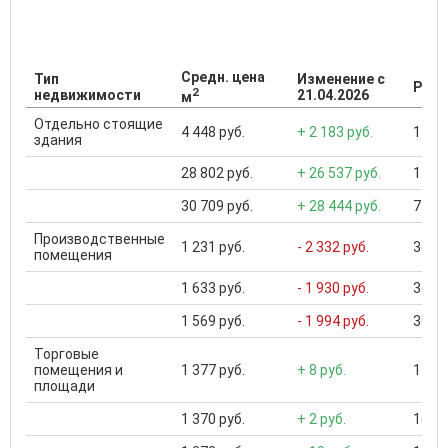
Средн. цена
Тип
Изменение с
Разб
2
недвижимости
21.04.2026
м
Отдельно стоящие
4 448 руб.
+ 2 183 руб.
1 148
здания
28 802 руб.
+ 26 537 руб.
1 148
30 709 руб.
+ 28 444 руб.
750 .
Производственные
1 231 руб.
- 2 332 руб.
36 66
помещения
1 633 руб.
- 1 930 руб.
36 66
1 569 руб.
- 1 994 руб.
36 66
Торговые
помещения и
1 377 руб.
+ 8 руб.
1 124
площади
1 370 руб.
+ 2 руб.
16 50