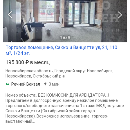
1
из 8
Торговое помещение, Сакко и Ванцетти ул, 21, 110
м², 1/24 эт.
195 800 ₽ в месяц
Новосибирская область
,
Городской округ Новосибирск
,
Новосибирск
,
Октябрьский р-н
Речной Вокзал
3 мин
Номер объекта:. БЕЗ КОМИССИИ ДЛЯ АРЕНДАТОРА...!
Предлагаем в долгосрочную аренду нежилое помещение
торгового/свободного назначения на 1 этаже МКД по улице
Сакко и Ванцетти (Октябрьский район города
Новосибирска). Возможное использование: торгово-
выставочный...