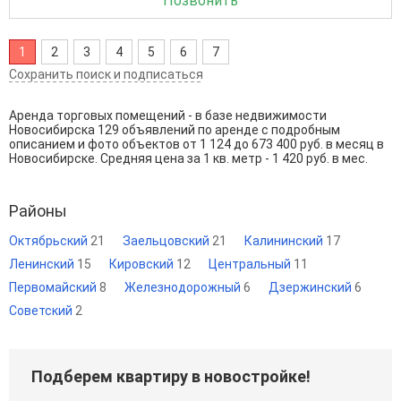
Позвонить
1
2
3
4
5
6
7
Сохранить поиск и подписаться
Аренда торговых помещений - в базе недвижимости
Новосибирска 129 объявлений по аренде с подробным
описанием и фото объектов от
1 124
до
673 400
руб. в месяц в
Новосибирске. Средняя цена за 1 кв. метр - 1 420 руб. в мес.
Районы
Октябрьский
21
Заельцовский
21
Калининский
17
Ленинский
15
Кировский
12
Центральный
11
Первомайский
8
Железнодорожный
6
Дзержинский
6
Советский
2
Подберем квартиру в новостройке!