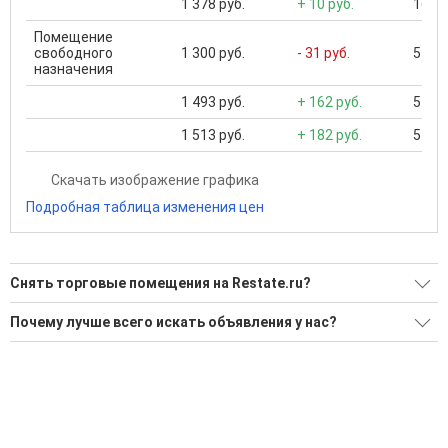
1 378 руб.
+ 10 руб.
16 50
Помещение
свободного
1 300 руб.
- 31 руб.
5 400
назначения
1 493 руб.
+ 162 руб.
5 400
1 513 руб.
+ 182 руб.
5 400
Скачать изображение графика
Подробная таблица изменения цен
Снять торговые помещения на Restate.ru?
Ищите, как Снять торговые помещения?
Почему лучше всего искать объявления у нас?
129 актуальных и проверенных объявлений
Все объявления проверены и проходят строгую
модерацию
Воспользуйтесь нашим поиском по новостройкам, для
подбора подходящего вам варианта
Удобный поиск, есть подписка на новые объявления
'Сохраните результаты поиска и возвращайтесь к нему,
Помогаем с подбором выгодных ипотечных программ в
когда это будет нужно'
банках в Новосибирске