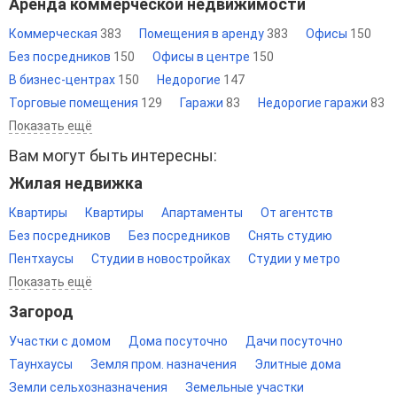
Аренда коммерческой недвижимости
Коммерческая
383
Помещения в аренду
383
Офисы
150
Без посредников
150
Офисы в центре
150
В бизнес-центрах
150
Недорогие
147
Торговые помещения
129
Гаражи
83
Недорогие гаражи
83
Показать ещё
Вам могут быть интересны:
Жилая недвижка
Квартиры
Квартиры
Апартаменты
От агентств
Без посредников
Без посредников
Снять студию
Пентхаусы
Студии в новостройках
Студии у метро
Показать ещё
Загород
Участки с домом
Дома посуточно
Дачи посуточно
Таунхаусы
Земля пром. назначения
Элитные дома
Земли сельхозназначения
Земельные участки