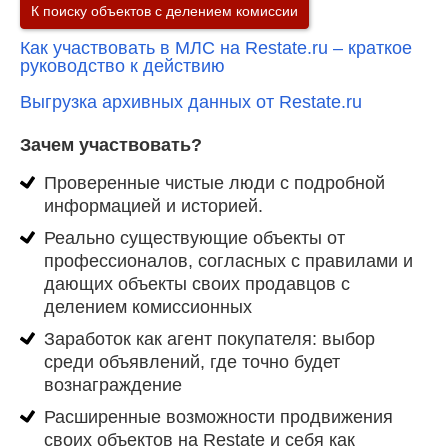
Кроме каталога риэлторов, дающего покупателей и
К поиску объектов с делением комиссии
расширенного функционала использования Restate.ru, а
также сервиса мультилистинга, на ресурсе планируется ряд
Как участвовать в МЛС на Restate.ru – краткое
сервисов. Уже работают сервисы выписки из ЕГРН и
руководство к действию
продвижения объектов (как повышения в списке, так и
точечное продвижения объекта на выбранные регионы для
Выгрузка архивных данных от Restate.ru
межрегиональных сделок). Ипотечные калькуляторы,
преференции от банков и крупных игроков рынка - всё это
Зачем участвовать?
уже осенью 2020 года.
Проверенные чистые люди с подробной
информацией и историей.
Реально существующие объекты от
профессионалов, согласных с правилами и
дающих объекты своих продавцов с
делением комиссионных
Заработок как агент покупателя: выбор
среди объявлений, где точно будет
вознаграждение
Расширенные возможности продвижения
своих объектов на Restate и себя как