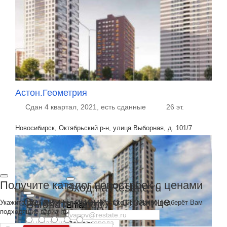
Астон.Геометрия
Сдан 4 квартал, 2021, есть сданные
26 эт.
Новосибирск, Октябрьский р-н, улица Выборная, д. 101/7
Получите каталог новостроек с ценами
Вход на Restate.ru
Оставить оценку о странице
Выбрать город
Укажите Ваш номер телефона и Restate бесплатно подберёт Вам
Email
подходящие варианты
Пароль