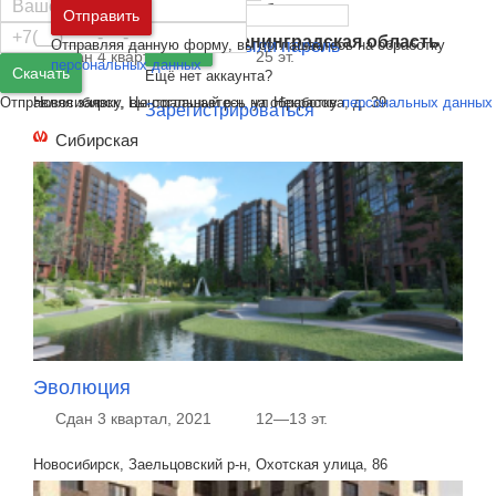
Москва
и
Московская область
Отправить
Воздух
Санкт-Петербург
и
Ленинградская область
Отправляя данную форму, вы соглашаетесь на обработку
Забыли пароль
Войти
Сдан 4 квартал, 2021
25 эт.
персональных данных
Скачать
Ещё нет аккаунта?
Отправляя заявку, вы соглашаетесь на обработку
персональных данных
Новосибирск, Центральный р-н, ул Некрасова, д. 39
Зарегистрироваться
Сибирская
Эволюция
Сдан 3 квартал, 2021
12—13 эт.
Новосибирск, Заельцовский р-н, Охотская улица, 86