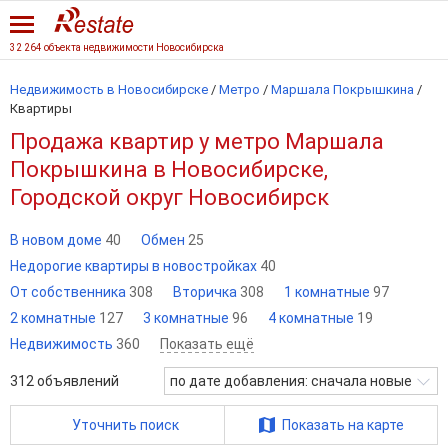
32 264 объекта недвижимости Новосибирска
Недвижимость в Новосибирске
/
Метро
/
Маршала Покрышкина
/
Квартиры
Продажа квартир у метро Маршала
Покрышкина в Новосибирске,
Городской округ Новосибирск
В новом доме
40
Обмен
25
Недорогие квартиры в новостройках
40
От собственника
308
Вторичка
308
1 комнатные
97
2 комнатные
127
3 комнатные
96
4 комнатные
19
Недвижимость
360
Показать ещё
312
объявлений
по дате добавления: сначала новые
Уточнить поиск
Показать на карте