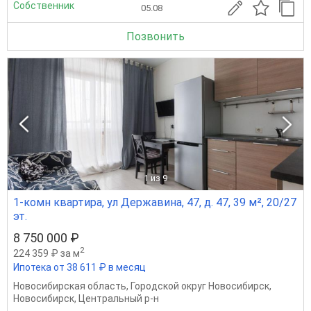
Собственник
05.08
Позвонить
1
из 9
1-комн квартира, ул Державина, 47, д. 47, 39 м², 20/27
эт.
8 750 000 ₽
2
224 359 ₽ за м
Ипотека от 38 611 ₽ в месяц
Новосибирская область
,
Городской округ Новосибирск
,
Новосибирск
,
Центральный р-н