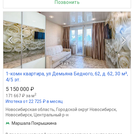
Позвонить
1
из 10
1-комн квартира, ул Демьяна Бедного, 62, д. 62, 30 м²,
4/5 эт.
5 150 000 ₽
2
171 667 ₽ за м
Ипотека от 22 725 ₽ в месяц
Новосибирская область
,
Городской округ Новосибирск
,
Новосибирск
,
Центральный р-н
Маршала Покрышкина