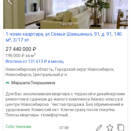
1
из 10
1-комн квартира, ул Семьи Шамшиных, 91, д. 91, 140
м², 3/17 эт.
27 440 000 ₽
2
196 000 ₽ за м
Ипотека от 131 613 ₽ в месяц
Новосибирская область
,
Городской округ Новосибирск
,
Новосибирск
,
Центральный р-н
Маршала Покрышкина
Для Вас эксклюзивная квартира с террасой и дизайнерским
ремонтом в сданном до жилого комплекса бизнес-класса в
центре Новосибирска . Чистая продажа. Без обременений и
удорожания. Комиссий нет. Ключи сразу после покупки.
Плюсы квартиры: +комфортный...
Собственник
07.08