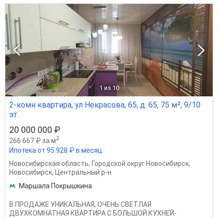
1
из 10
2-комн квартира, ул Некрасова, 65, д. 65, 75 м², 9/10
эт.
20 000 000 ₽
2
266 667 ₽ за м
Ипотека от 95 928 ₽ в месяц
Новосибирская область
,
Городской округ Новосибирск
,
Новосибирск
,
Центральный р-н
Маршала Покрышкина
В ПРОДАЖЕ УНИКАЛЬНАЯ, ОЧЕНЬ СВЕТЛАЯ
ДВУХКОМНАТНАЯ КВАРТИРА С БОЛЬШОЙ КУХНЕЙ-