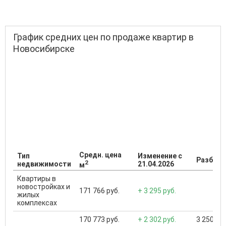
График средних цен по продаже квартир в
Новосибирске
Средн. цена
Тип
Изменение с
Разброс
2
недвижимости
21.04.2026
м
Квартиры в
новостройках и
171 766 руб.
+ 3 295 руб.
жилых
комплексах
170 773 руб.
+ 2 302 руб.
3 250 000