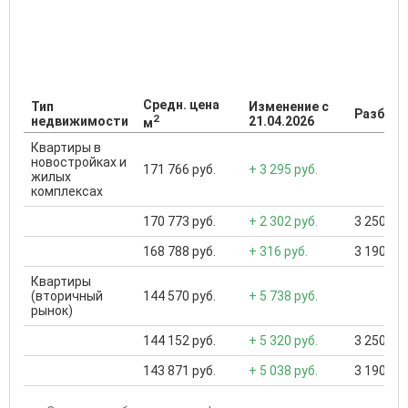
Средн. цена
Тип
Изменение с
Разброс
2
недвижимости
21.04.2026
м
Квартиры в
новостройках и
171 766 руб.
+ 3 295 руб.
жилых
комплексах
170 773 руб.
+ 2 302 руб.
3 250 000
168 788 руб.
+ 316 руб.
3 190 000
Квартиры
(вторичный
144 570 руб.
+ 5 738 руб.
рынок)
144 152 руб.
+ 5 320 руб.
3 250 000
143 871 руб.
+ 5 038 руб.
3 190 000