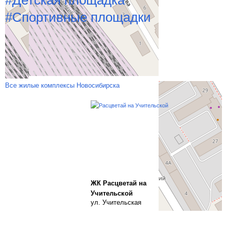
#Детская площадка
#Спортивные площадки
Похожие новостройки рядом
Все жилые комплексы Новосибирска
ЖК Расцветай на
Учительской
ул. Учительская