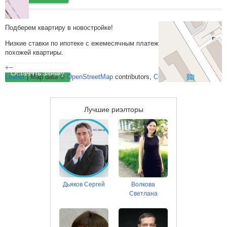
Подберем квартиру в новостройке!
Низкие ставки по ипотеке с ежемесячным платежом ниже аренды
похожей квартиры.
+
−
Оставить заявку
Leaflet
| Map data ©
OpenStreetMap
contributors,
CC-BY-SA
Лучшие риэлторы
Дьяков Сергей
Волкова
Светлана