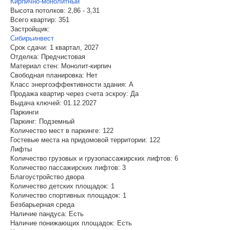
Кирпично-монолитный
Высота потолков:
2,86 - 3,31
Всего квартир:
351
Застройщик:
Сибирьинвест
Срок сдачи:
1 квартал, 2027
Отделка:
Предчистовая
Материал стен:
Монолит-кирпич
Свободная планировка:
Нет
Класс энергоэффективности здания:
A
Продажа квартир через счета эскроу:
Да
Выдача ключей:
01.12.2027
Паркинги
Паркинг:
Подземный
Количество мест в паркинге:
122
Гостевые места на придомовой территории:
122
Лифты
Количество грузовых и грузопассажирских лифтов:
6
Количество пассажирских лифтов:
3
Благоустройство двора
Количество детских площадок:
1
Количество спортивных площадок:
1
Безбарьерная среда
Наличие пандуса:
Есть
Наличие понижающих площадок:
Есть