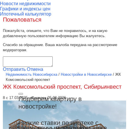
Новости недвижимости
Графики и индексы цен
Ипотечный калькулятор
Пожаловаться
Пожалуйста, опишите, что Вам не понравилось, и на какую
добавленную пользователем информацию Вы жалуетесь.
Спасибо за обращение. Ваша жалоба передана на рассмотрение
модераторам.
Отправить
Отмена
Недвижимость Новосибирска
/
Новостройки в Новосибирске
/
ЖК
Комсомольский проспект
ЖК Комсомольский проспект, Сибирьинвест
Подберем квартиру в
8 с 17.03.2025, обновлен 05.08.2026
новостройке!
Низкие ставки по ипотеке с
ежемесячным платежом ниже
Вход на Restate.ru