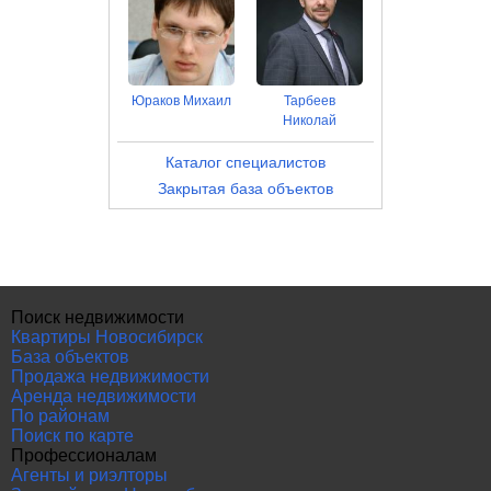
Юраков Михаил
Тарбеев
Николай
Каталог специалистов
Закрытая база объектов
Поиск недвижимости
Квартиры Новосибирск
База объектов
Продажа недвижимости
Аренда недвижимости
По районам
Поиск по карте
Профессионалам
Агенты и риэлторы