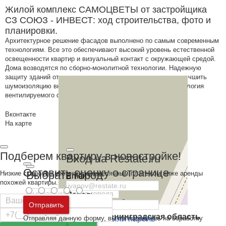
Жилой комплекс САМОЦВЕТЫ от застройщика
СЗ СОЮЗ - ИНВЕСТ: ход строительства, фото и
планировки.
Архитектурное решение фасадов выполнено по самым современным
технологиям. Все это обеспечивают высокий уровень естественной
освещенности квартир и визуальный контакт с окружающей средой.
Дома возводятся по сборно-монолитной технологии. Надежную
защиту зданий от влаги и ветра, перепада температур, улучшить
шумоизоляцию внутреннего пространства позволяет технология
вентилируемого фасада.
Вконтакте
На карте
Подберем квартиру в новостройке!
Вход на Restate.ru
Оставить оценку о странице
Выбрать город
Низкие ставки по ипотеке с ежемесячным платежом ниже аренды
Email
похожей квартиры.
Пароль
Москва
и
Московская область
Отправить
Санкт-Петербург
и
Ленинградская область
Отправляя данную форму, вы соглашаетесь на обработку
Забыли пароль
Войти