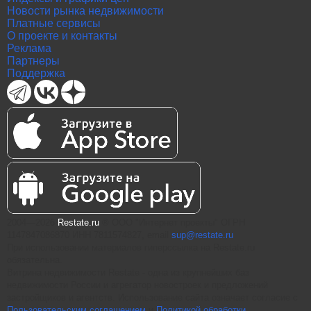
Новости рынка недвижимости
Платные сервисы
О проекте и контакты
Реклама
Партнеры
Поддержка
2004—2026
Restate.ru
® ООО "Интернет проекты" ОГРН
1147847086870 ИНН 7811574827, email
sup@restate.ru
При использовании материалов гиперссылка на Restate.ru
обязательна.
Витрина недвижимости Restate - одна из крупнейших баз
недвижимости России и агрегатор новостроек и предложений
застройщиков и агентств. Использование сайта означает согласие с
Пользовательским соглашением
и
Политикой обработки