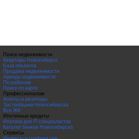
Поиск недвижимости
Квартиры Новосибирск
База объектов
Продажа недвижимости
Аренда недвижимости
По районам
Поиск по карте
Профессионалам
Агенты и риэлторы
Застройщики Новосибирска
Все ЖК
Ипотечные кредиты
Ипотека для IT-специалистов
Каталог банков Новосибирска
Сервисы
Индексы и графики цен