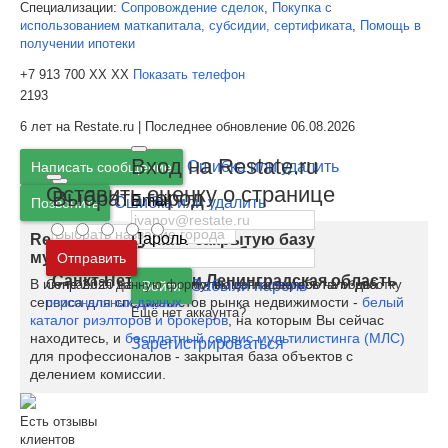
Специализации:
Сопровождение сделок
,
Покупка с
использованием маткапитала, субсидии, сертификата
,
Помощь в
получении ипотеки
+7 913 700 XX XX
Показать телефон
2193
6 лет на Restate.ru | Последнее обновление 06.08.2026
Вход на Restate.ru
Ошибка или удалить
Написать сообщение
Оставить оценку о странице
Выбрать город
Email
Ошибка или удалить
Позвонить
Пароль
Restate.ru запускает закрытую базу
Москва
и
Московская область
мультилистинга для риэлторов
Отправить
Санкт-Петербург
и
Ленинградская область
В июне 2020 на Restate полноценно заработали два
Отправляя данную форму, вы соглашаетесь на обработку
Забыли пароль
Войти
сервиса для специалистов рынка недвижимости -
белый
персональных данных
Ещё нет аккаунта?
каталог риэлторов и брокеров
, на которым Вы сейчас
находитесь, и
бесплатный сервис мультилистинга (МЛС)
Зарегистрироваться
для профессионалов - закрытая база объектов с
делением комиссии.
Есть отзывы
клиентов