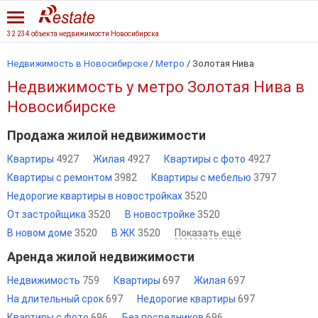
32 234 объекта недвижимости Новосибирска
Недвижимость в Новосибирске
/
Метро
/
Золотая Нива
Недвижимость у метро Золотая Нива в
Новосибирске
Продажа жилой недвижимости
Квартиры
4927
Жилая
4927
Квартиры с фото
4927
Квартиры с ремонтом
3982
Квартиры с мебелью
3797
Недорогие квартиры в новостройках
3520
От застройщика
3520
В новостройке
3520
В новом доме
3520
В ЖК
3520
Показать ещё
Аренда жилой недвижимости
Недвижимость
759
Квартиры
697
Жилая
697
На длительный срок
697
Недорогие квартиры
697
Квартиры с фото
696
Без посредников
696