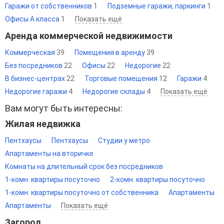
Гаражи от собственников
1
Подземные гаражи, паркинги
1
Офисы A класса
1
Показать ещё
Аренда коммерческой недвижимости
Коммерческая
39
Помещения в аренду
39
Без посредников
22
Офисы
22
Недорогие
22
В бизнес-центрах
22
Торговые помещения
12
Гаражи
4
Недорогие гаражи
4
Недорогие склады
4
Показать ещё
Вам могут быть интересны:
Жилая недвижка
Пентхаусы
Пентхаусы
Студии у метро
Апартаменты на вторичке
Комнаты на длительный срок без посредников
1-комн. квартиры посуточно
2-комн. квартиры посуточно
1-комн. квартиры посуточно от собственника
Апартаменты
Апартаменты
Показать ещё
Загород