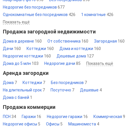
Недорогие без посредников
677
Однокомнатные без посредников
426
1 комнатные
426
Показать ещё
Продажа загородной недвижимости
Дома в деревне
160
От собственника
160
Загородная
160
Дачи
160
Коттеджи
160
Дома и коттеджи
160
Недорогие коттеджи
160
Дешевые дома
127
Дома до 5 млн
103
Недорогие дачи
85
Показать ещё
Аренда загородки
Дома
7
Коттеджи
7
Без посредников
7
На длительный срок
7
Посуточно
7
Дешевые
4
Дома с баней
1
Продажа коммерции
ПСН
34
Гаражи
16
Недорогие гаражи
16
Коммерческая
9
Недорогие офисы
5
Офисы
5
Машиноместа
4