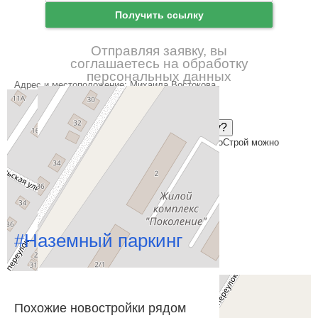
Зарегистрироваться
Получить ссылку
Отправляя заявку, вы
соглашаетесь на обработку
персональных данных
Адрес и местоположение: Михаила Востокова
Хотите получить все документы сразу?
С проектной декларацией по объектам ГринАгроСтрой можно
ознакомиться на сайте
наш.дом.рф
Особенности
#Наземный паркинг
Похожие новостройки рядом