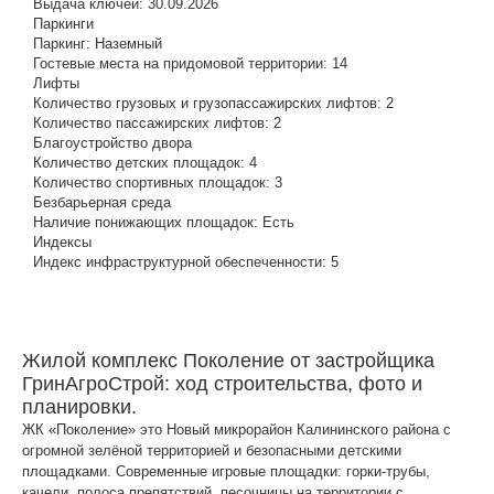
Выдача ключей:
30.09.2026
Паркинги
Паркинг:
Наземный
Гостевые места на придомовой территории:
14
Лифты
Количество грузовых и грузопассажирских лифтов:
2
Количество пассажирских лифтов:
2
Благоустройство двора
Количество детских площадок:
4
Количество спортивных площадок:
3
Безбарьерная среда
Наличие понижающих площадок:
Есть
Индексы
Индекс инфраструктурной обеспеченности:
5
Жилой комплекс Поколение от застройщика
ГринАгроСтрой: ход строительства, фото и
планировки.
ЖК «Поколение» это Новый микрорайон Калининского района с
огромной зелёной территорией и безопасными детскими
площадками. Cовременные игровые площадки: горки-трубы,
качели, полоса препятствий, песочницы на территории с