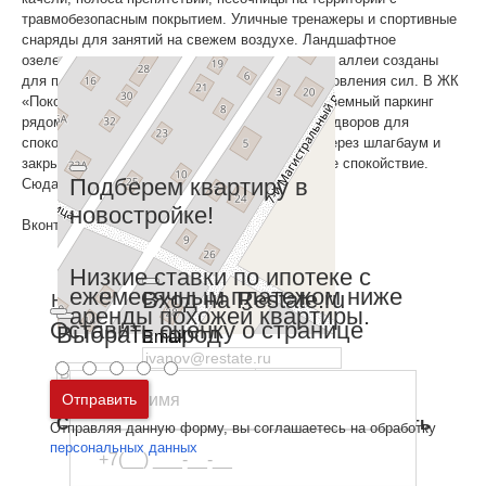
травмобезопасным покрытием. Уличные тренажеры и спортивные
снаряды для занятий на свежем воздухе. Ландшафтное
озеленение, аккуратные газоны, зоны отдыха и аллеи созданы
для приятных моментов на прогулке и восстановления сил. В ЖК
«Поколение» предусмотрен вместительный наземный паркинг
рядом с домами, но за пределами внутренних дворов для
спокойствия и безопасности жителей. Въезд через шлагбаум и
закрытая территория будут гарантировать ваше спокойствие.
Подберем квартиру в
Сюда не зайдут случайные люди.
новостройке!
Вконтакте
Низкие ставки по ипотеке с
ежемесячным платежом ниже
Вход на Restate.ru
На карте
аренды похожей квартиры.
Оставить оценку о странице
Выбрать город
Email
Пароль
Москва
и
Московская область
Отправить
Санкт-Петербург
и
Ленинградская область
Отправляя данную форму, вы соглашаетесь на обработку
Забыли пароль
Войти
персональных данных
Ещё нет аккаунта?