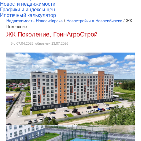
Новости недвижимости
Графики и индексы цен
Ипотечный калькулятор
Недвижимость Новосибирска
/
Новостройки в Новосибирске
/
ЖК
Поколение
ЖК Поколение, ГринАгроСтрой
5 с 07.04.2025, обновлен 13.07.2026