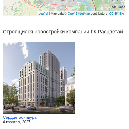
Leaflet
| Map data ©
OpenStreetMap
contributors,
CC-BY-SA
Строящиеся новостройки компании ГК Расцветай
Сердце Бонивура
4 квартал, 2027