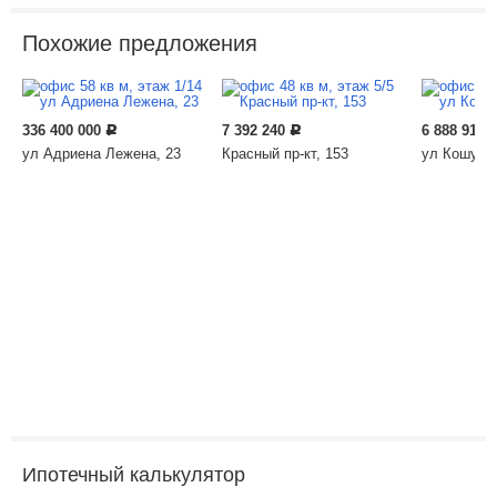
Похожие предложения
336 400 000
7 392 240
6 888 910
Р
Р
ул Адриена Лежена, 23
Красный пр-кт, 153
ул Кошурни
Ипотечный калькулятор