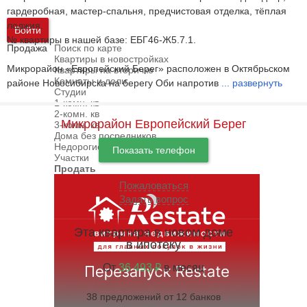
гардеробная, мастер-спальня, предчистовая отделка, тёплая
лоджия.
Войти
№ квартиры в нашей базе: ЕБГ46-Ж5.7.1.
Продажа
Поиск по карте
Квартиры в новостройках
Микрорайон «Европейский Берег» расположен в Октябрьском
Квартиры на вторичке
Комнаты и доли
районе Новосибирска на берегу Оби напротив
...
развернуть
Студии
1-комн. кв
2-комн. кв
Микрорайон Европейский Берег
3-комн. кв
Дома без посредников
Недорогие дома
Показать телефон
Участки
Продать
Пожаловаться
Задать вопрос
Эта квартира в новом доме
в ипотеку
От
36 493 ₽
в месяц
38 предложений от 12 банков