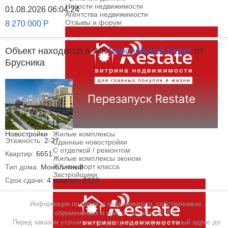
Новости недвижимости
01.08.2026 06:04:24
Агентства недвижимости
Отзывы и форум
8 270 000
Р
Объект находится в ЖК
Европейский Берег
от
Брусника
Новостройки
Жилые комплексы
Этажность:
2-27
Сданные новостройки
С отделкой / ремонтом
Квартир:
6651
Жилые комплексы эконом
ЖК комфорт класса
Тип дома:
Монолитный
Застройщики
Срок сдачи:
4 квартал, 2028
Информация по объекту недвижимости, собственниках,
обременениях и аресте, выписка ЕГРН.
Перед заказом уточните у продавца по телефону точный адрес до