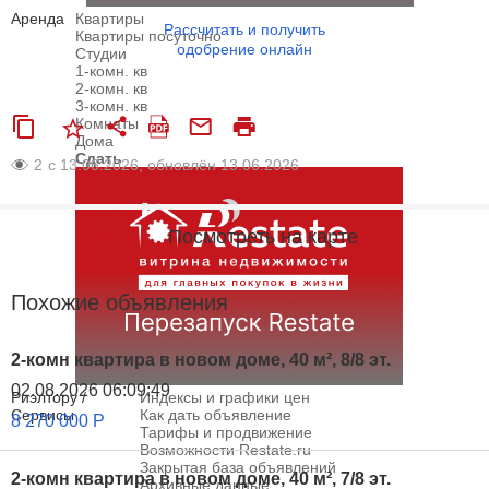
Аренда
Квартиры
Рассчитать и получить
Квартиры посуточно
одобрение онлайн
Студии
1-комн. кв
2-комн. кв
3-комн. кв
Комнаты
Дома
Сдать
2
с 13.06.2026, обновлён 13.06.2026
Посмотреть на карте
Похожие объявления
2-комн квартира в новом доме, 40 м², 8/8 эт.
02.08.2026 06:09:49
Риэлтору /
Индексы и графики цен
Сервисы
Как дать объявление
8 270 000
Р
Тарифы и продвижение
Возможности Restate.ru
Закрытая база объявлений
2-комн квартира в новом доме, 40 м², 7/8 эт.
Архивные данные