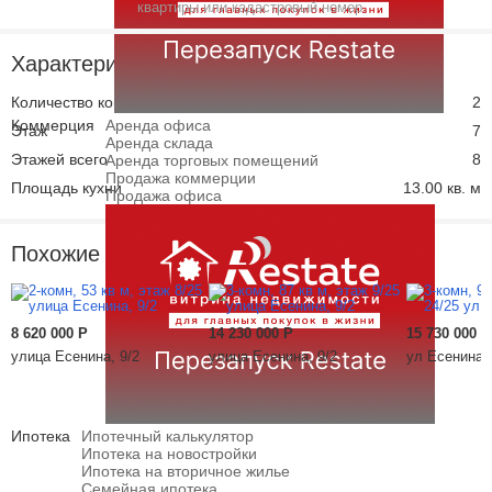
квартиры или кадастровый номер.
Характеристики
Количество комнат
2
Коммерция
Аренда офиса
Этаж
7
Аренда склада
Этажей всего
8
Аренда торговых помещений
Продажа коммерции
Площадь кухни
13.00 кв. м
Продажа офиса
Похожие предложения
8 620 000
Р
14 230 000
Р
15 730 000
Р
улица Есенина, 9/2
улица Есенина, 9/2
ул Есенина, 
Ипотека
Ипотечный калькулятор
Ипотека на новостройки
Ипотека на вторичное жилье
Семейная ипотека