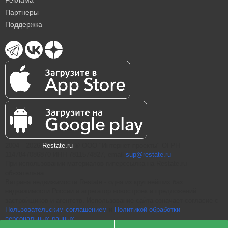
Партнеры
Поддержка
2004—2026
Restate.ru
® ООО "Интернет проекты" ОГРН
1147847086870 ИНН 7811574827, email
sup@restate.ru
При использовании материалов гиперссылка на Restate.ru
обязательна.
Витрина недвижимости Restate - одна из крупнейших баз
недвижимости России и агрегатор новостроек и предложений
застройщиков и агентств. Использование сайта означает согласие с
Пользовательским соглашением
и
Политикой обработки
персональных данных