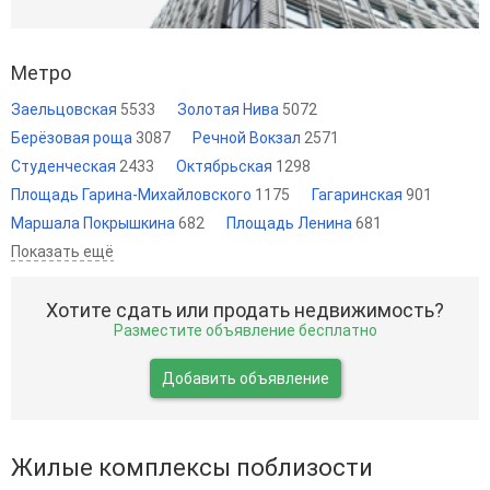
Метро
Заельцовская
5533
Золотая Нива
5072
Берёзовая роща
3087
Речной Вокзал
2571
Студенческая
2433
Октябрьская
1298
Площадь Гарина-Михайловского
1175
Гагаринская
901
Маршала Покрышкина
682
Площадь Ленина
681
Показать ещё
Хотите сдать или продать недвижимость?
Разместите объявление бесплатно
Добавить объявление
Жилые комплексы поблизости