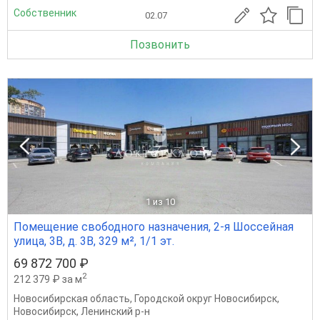
Собственник
02.07
Позвонить
1
из 10
Помещение свободного назначения, 2-я Шоссейная
улица, 3В, д. 3В, 329 м², 1/1 эт.
69 872 700 ₽
2
212 379 ₽ за м
Новосибирская область
,
Городской округ Новосибирск
,
Новосибирск
,
Ленинский р-н