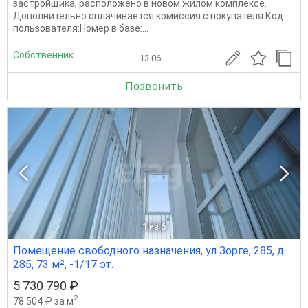
застройщика, расположено в новом жилом комплексе.
Дополнительно оплачивается комиссия с покупателя.Код
пользователя:Номер в базе:...
Собственник
13.06
Позвонить
1
из 6
Помещение свободного назначения, ул Зорге, 285, д.
285, 73 м², -1/17 эт.
5 730 790 ₽
2
78 504 ₽ за м