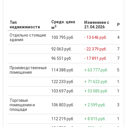
Средн. цена
Тип
Изменение с
Разб
2
недвижимости
21.04.2026
м
Отдельно стоящие
100 795 руб.
- 13 646 руб.
41 90
здания
92 063 руб.
- 22 379 руб.
737 8
96 551 руб.
- 17 891 руб.
737 8
Производственные
114 388 руб.
+ 63 777 руб.
59 80
помещения
122 233 руб.
+ 71 622 руб.
10 49
103 697 руб.
+ 53 085 руб.
10 49
Торговые
помещения и
106 803 руб.
+ 2 599 руб.
3 500
площади
112 219 руб.
+ 8 015 руб.
1 800