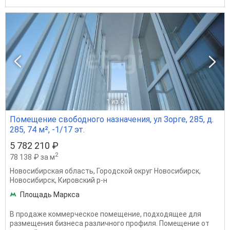
1
из 6
Помещение свободного назначения, ул Зорге, 285, д.
285, 74 м², -1/17 эт.
5 782 210 ₽
2
78 138 ₽ за м
Новосибирская область
,
Городской округ Новосибирск
,
Новосибирск
,
Кировский р-н
Площадь Маркса
В продаже коммерческое помещение, подходящее для
размещения бизнеса различного профиля. Помещение от