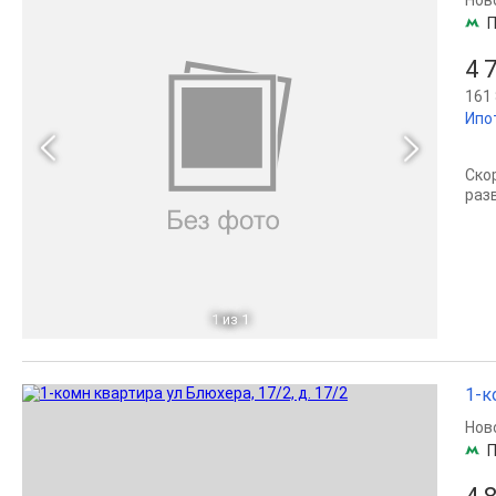
Нов
4 
161 
Ипо
Ско
раз
1
из 1
1-к
Нов