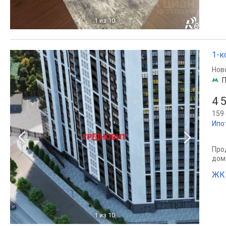
1
из 10
1-к
Нов
4 
159 
Ипо
Прод
дом
ЖК
1
из 10