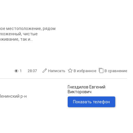
ное местоположение, рядом
 ухоженный, чистые
ивание, так и...
1
28.07
Написать
В избранное
В сравнение
Гнездилов Евгений
Викторович
Ленинский р-н
Показать телефон