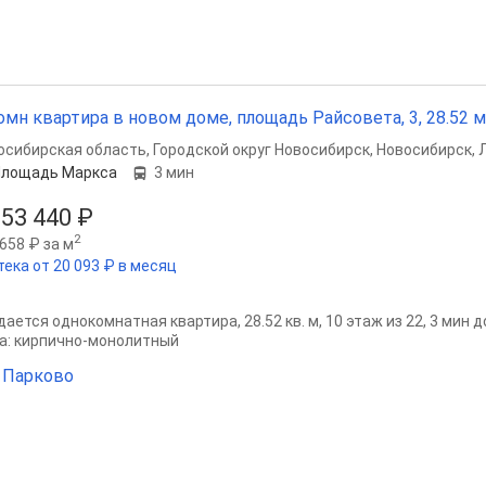
омн квартира в новом доме, площадь Райсовета, 3, 28.52 м²
осибирская область
,
Городской округ Новосибирск
,
Новосибирск
,
Площадь Маркса
3 мин
553 440 ₽
2
658 ₽ за м
тека от 20 093 ₽ в месяц
ается однокомнатная квартира, 28.52 кв. м, 10 этаж из 22, 3 мин д
а: кирпично-монолитный
 Парково