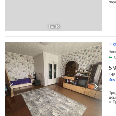
пара
1
из 10
1-к
Нов
С
5 
149 
Ипо
Про
дом 
м. 