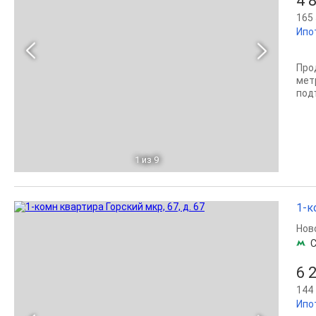
4 
165 
Ипо
Про
мет
под
1
из 9
1-к
Нов
С
6 
144 
Ипо