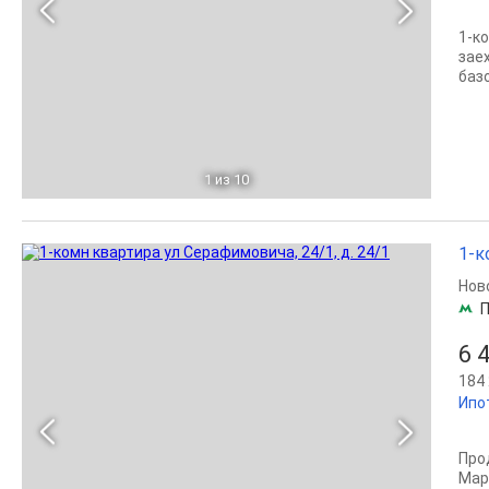
1-к
зае
базо
1
из 10
1-к
Нов
6 
184 
Ипо
Прo
Мар