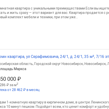
омнатная квартира с уникальными преимуществами Если вы ищете
хать и жить сразу — этот вариант для вас. Квартира продается с 
вый комплект мебели и техники, при этом уже...
омн квартира, ул Серафимовича, 24/1, д. 24/1, 35 м², 7/16 эт
осибирская область
,
Городской округ Новосибирск
,
Новосибирск
,
Площадь Маркса
450 000 ₽
2
286 ₽ за м
тека от 28 462 ₽ в месяц
дaм 1-кoмнатную квaртиpу в кирпичном доме, в центре Ленинского
кса 10 минут пешком. Подойдет всем, кто ценит комфорт и удобн