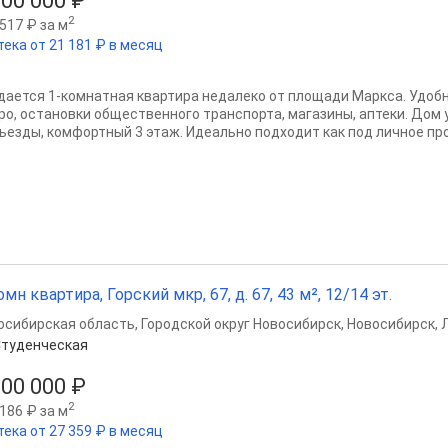
800 000 ₽
2
517 ₽ за м
тека от 21 181 ₽ в месяц
дается 1-комнатная квартира недалеко от площади Маркса. Удоб
ро, остановки общественного транспорта, магазины, аптеки. Дом
ъезды, комфортный 3 этаж. Идеально подходит как под личное прож
омн квартира, Горский мкр, 67, д. 67, 43 м², 12/14 эт.
осибирская область
,
Городской округ Новосибирск
,
Новосибирск
,
туденческая
200 000 ₽
2
186 ₽ за м
тека от 27 359 ₽ в месяц