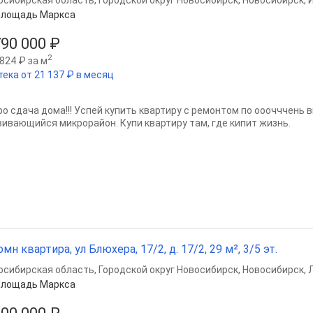
осибирская область
,
Городской округ Новосибирск
,
Новосибирск
,
Площадь Маркса
790 000 ₽
2
824 ₽ за м
тека от 21 137 ₽ в месяц
ро сдача дома!!! Успей купить квартиру с ремонтом по ооочччень 
вивающийся микрорайон. Купи квартиру там, где кипит жизнь.
омн квартира, ул Блюхера, 17/2, д. 17/2, 29 м², 3/5 эт.
осибирская область
,
Городской округ Новосибирск
,
Новосибирск
,
Площадь Маркса