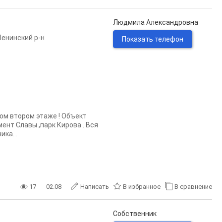
Людмила Александровна
Ленинский р-н
Показать телефон
ом втором этаже ! Объект
ент Славы ,парк Кирова . Вся
ка...
17
02.08
Написать
В избранное
В сравнение
Собственник