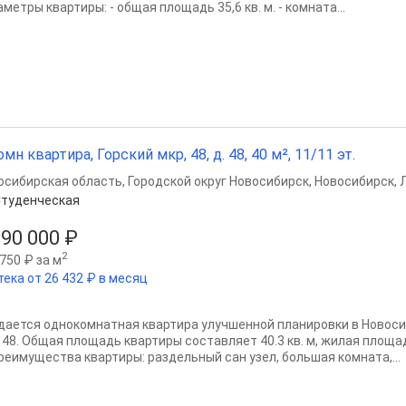
метры квартиры: - общая площадь 35,6 кв. м. - комната...
омн квартира, Горский мкр, 48, д. 48, 40 м², 11/11 эт.
осибирская область
,
Городской округ Новосибирск
,
Новосибирск
,
туденческая
990 000 ₽
2
750 ₽ за м
тека от 26 432 ₽ в месяц
дается однокомнатная квартира улучшенной планировки в Новосиб
48. Общая площадь квартиры составляет 40.3 кв. м, жилая площадь —
Преимущества квартиры: раздельный сан узел, большая комната,...