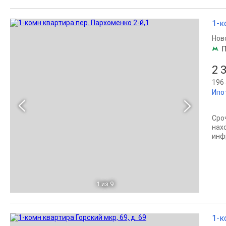
1-к
Нов
2 
196 
Ипо
Сро
нах
инф
1
из 9
1-к