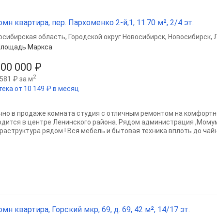
омн квартира, пер. Пархоменко 2-й,1, 11.70 м², 2/4 эт.
осибирская область
,
Городской округ Новосибирск
,
Новосибирск
,
Площадь Маркса
300 000 ₽
2
581 ₽ за м
тека от 10 149 ₽ в месяц
чно в продаже комната студия с отличным ремонтом на комфортн
одится в центре Ленинского района. Рядом администрация ,Момум
раструктура рядом ! Вся мебель и бытовая техника вплоть до чайни
омн квартира, Горский мкр, 69, д. 69, 42 м², 14/17 эт.