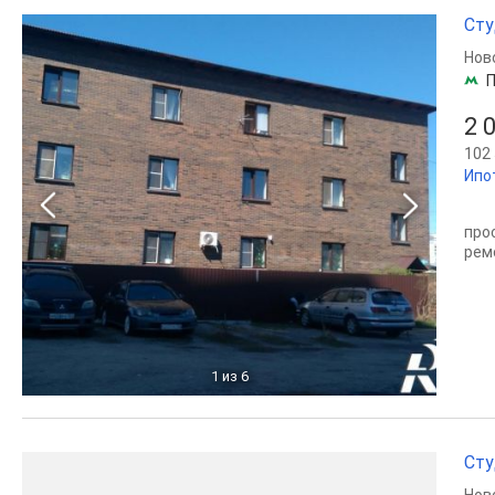
Сту
Нов
2 
102 
Ипо
про
рем
1
из 6
Сту