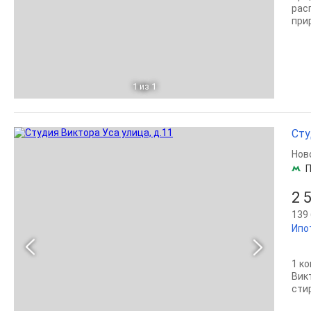
рас
при
1
из 1
Сту
Нов
2 
139 
Ипо
1 к
Вик
сти