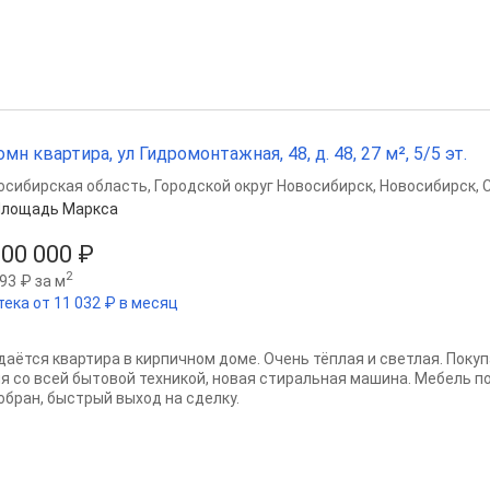
омн квартира, ул Гидромонтажная, 48, д. 48, 27 м², 5/5 эт.
осибирская область
,
Городской округ Новосибирск
,
Новосибирск
,
Площадь Маркса
500 000 ₽
2
93 ₽ за м
тека от 11 032 ₽ в месяц
даётся квартира в кирпичном доме. Очень тёплая и светлая. Поку
ня со всей бытовой техникой, новая стиральная машина. Мебель п
обран, быстрый выход на сделку.