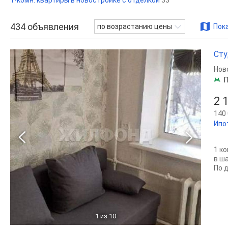
1-комн. квартиры в новостройке с отделкой
33
434
объявления
по возрастанию цены
Пока
Сту
Нов
2 
140 
Ипо
1 к
в ш
По 
1
из 10