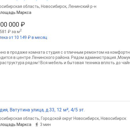
осибирская область
,
Новосибирск
,
Ленинский р-н
Площадь Маркса
300 000 ₽
2
581 ₽ за м
тека от 10 149 ₽ в месяц
чно в продаже комната студия с отличным ремонтом на комфортн
одится в центре Ленинского района. Рядом администрация ,Момум
раструктура рядом ! Вся мебель и бытовая техника вплоть до чайни
дия, Ватутина улица, д.33, 12 м², 4/5 эт.
осибирская область
,
Городской округ Новосибирск
,
Новосибирск
Площадь Маркса
3 мин