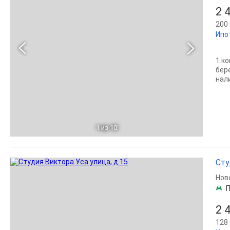
2 
200 
Ипо
1 к
бер
нал
1
из 10
Сту
Нов
2 
128 