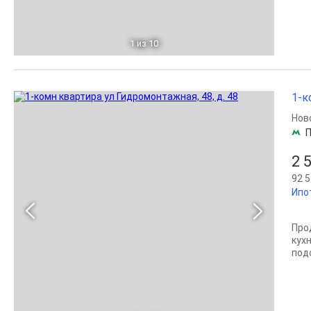
1
из 10
1-к
Нов
2 
92 5
Ипо
Про
кух
под