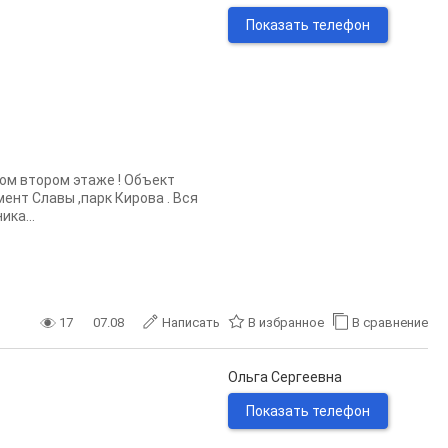
Показать телефон
ом втором этаже ! Объект
ент Славы ,парк Кирова . Вся
ка...
17
07.08
Написать
В избранное
В сравнение
Ольга Сергеевна
Показать телефон