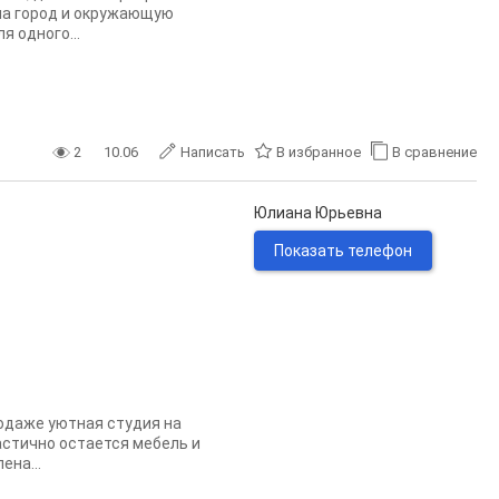
 на город и окружающую
я одного...
2
10.06
Написать
В избранное
В сравнение
Юлиана Юрьевна
Показать телефон
продаже уютная студия на
астично остается мебель и
ена...