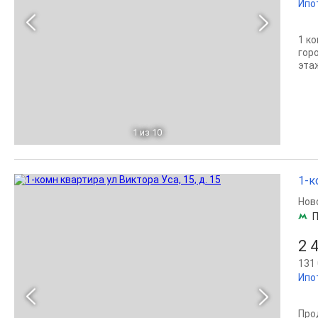
Ипо
1 к
гор
эта
1
из 10
1-к
Нов
2 
131 
Ипо
Про