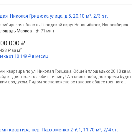
дия, Николая Грицюка улица, д.5, 20.10 м², 2/3 эт.
осибирская область
,
Городской округ Новосибирск
,
Новосибирск
Площадь Маркса
71 мин
300 000 ₽
2
428 ₽ за м
тека от 10 149 ₽ в месяц
омн. квартира по ул. Николая Грицюка. Общей площадью: 20.10 кв.
ойдет для тех, кто любит тишину ! А в своё свободное время буд
жим воздухом. Рядом расположена остановка общественного...
омн квартира, пер. Пархоменко 2-й,1, 11.70 м², 2/4 эт.