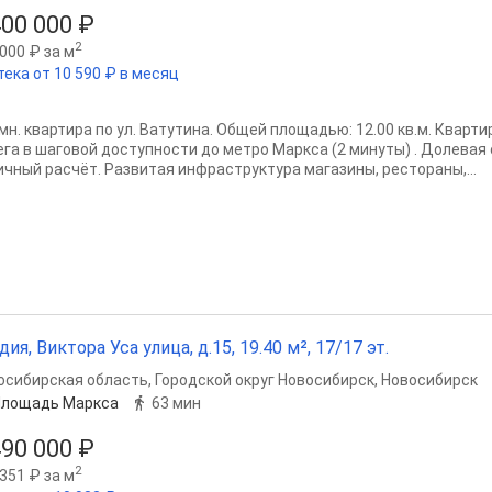
400 000 ₽
2
000 ₽ за м
тека от 10 590 ₽ в месяц
омн. квартира по ул. Ватутина. Общей площадью: 12.00 кв.м. Кварт
ега в шаговой доступности до метро Маркса (2 минуты) . Долевая
ичный расчёт. Развитая инфраструктура магазины, рестораны,...
дия, Виктора Уса улица, д.15, 19.40 м², 17/17 эт.
осибирская область
,
Городской округ Новосибирск
,
Новосибирск
Площадь Маркса
63 мин
490 000 ₽
2
351 ₽ за м