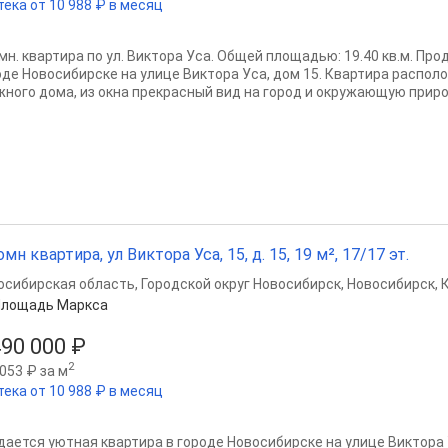
тека от 10 988 ₽ в месяц
омн. квартира по ул. Виктора Уса. Общей площадью: 19.40 кв.м. Пр
оде Новосибирске на улице Виктора Уса, дом 15. Квартира располо
жного дома, из окна прекрасный вид на город и окружающую природу
омн квартира, ул Виктора Уса, 15, д. 15, 19 м², 17/17 эт.
осибирская область
,
Городской округ Новосибирск
,
Новосибирск
,
Площадь Маркса
490 000 ₽
2
053 ₽ за м
тека от 10 988 ₽ в месяц
дается уютная квартира в городе Новосибирске на улице Виктора 