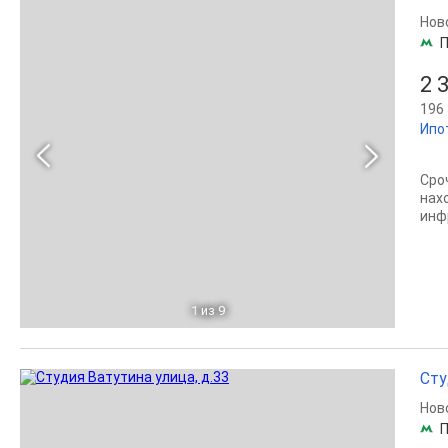
Нов
2 
196 
Ипо
Сро
нах
инф
1
из 9
Сту
Нов