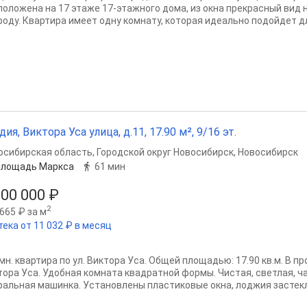
положена на 17 этаже 17-этажного дома, из окна прекрасный вид
роду. Квартира имеет одну комнату, которая идеально подойдет дл
дия, Виктора Уса улица, д.11, 17.90 м², 9/16 эт.
осибирская область
,
Городской округ Новосибирск
,
Новосибирск
Площадь Маркса
61 мин
500 000 ₽
2
665 ₽ за м
тека от 11 032 ₽ в месяц
омн. квартира по ул. Виктора Уса. Общей площадью: 17.90 кв.м. В 
тора Уса. Удобная комната квадратной формы. Чистая, светлая, ч
ральная машинка. Установлены пластиковые окна, лоджия застекл