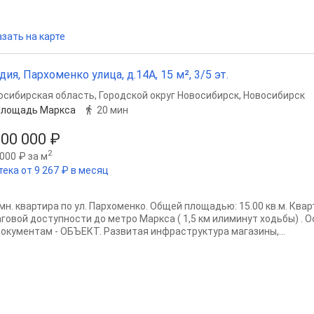
зать на карте
дия, Пархоменко улица, д.14А, 15 м², 3/5 эт.
осибирская область
,
Городской округ Новосибирск
,
Новосибирск
Площадь Маркса
20 мин
100 000 ₽
2
000 ₽ за м
тека от 9 267 ₽ в месяц
омн. квартира по ул. Пархоменко. Общей площадью: 15.00 кв.м. Ква
аговой доступности до метро Маркса ( 1,5 км илиминут ходьбы) .
документам - ОБЪЕКТ. Развитая инфраструктура магазины,...