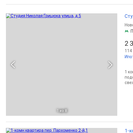
Сту
Нов
2 
114 
Ипо
1 к
под
све
1
из 8
1-к